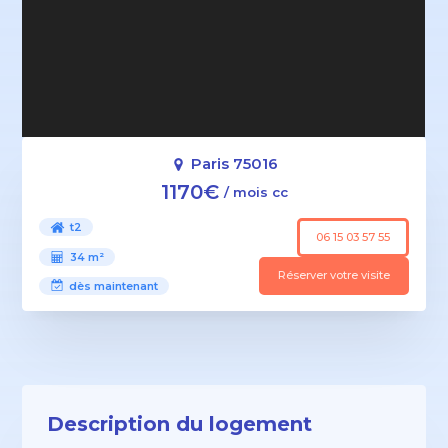
Paris 75016
1170€
/ mois cc
t2
06 15 03 57 55
34 m²
Réserver votre visite
dès maintenant
Description du logement