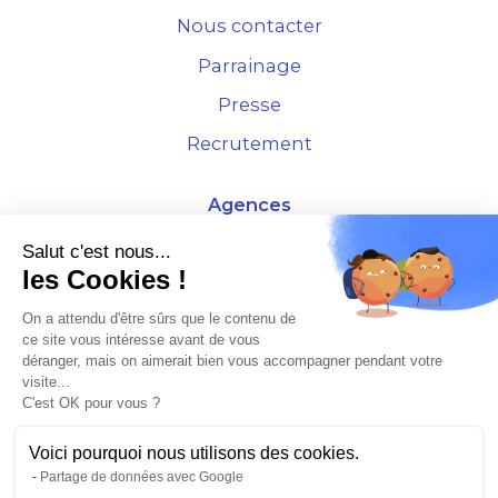
Nous contacter
Parrainage
Presse
Recrutement
Agences
4 Rue de la Bourse - 69001 Lyon
Salut c'est nous...
les Cookies !
10 rue d'Austerlitz - 75012 Paris
On a attendu d'être sûrs que le contenu de
ce site vous intéresse avant de vous
* Etude Xerfi 2022 : LES NOUVEAUX DÉFIS DES ADMINISTRATEURS DE BIENS
déranger, mais on aimerait bien vous accompagner pendant votre
À L'HORIZON 2025
visite...
C'est OK pour vous ?
Voici pourquoi nous utilisons des cookies.
Partage de données avec Google