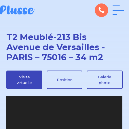
T2 Meublé-213 Bis
Avenue de Versailles -
PARIS – 75016 – 34 m2
Visite
Galerie
Position
virtuelle
photo