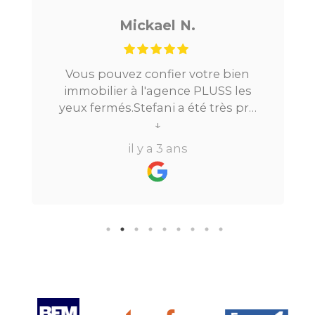
Mickael N.
Vous pouvez confier votre bien
immobilier à l'agence PLUSS les
yeux fermés.Stefani a été très pro
tout au long du processus.Très
↓
réactive, elle a su répondre à
il y a 3 ans
toutes mes questions en moins de
24h par email ou par
téléphone.Pour finir, leur formule
"all inclusive" sans honoraire
supplémentaire est très bien
pensée et surtout la seule sur le
marché.