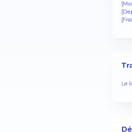
[Mo
[De
[Fra
Tr
Le 
Dé