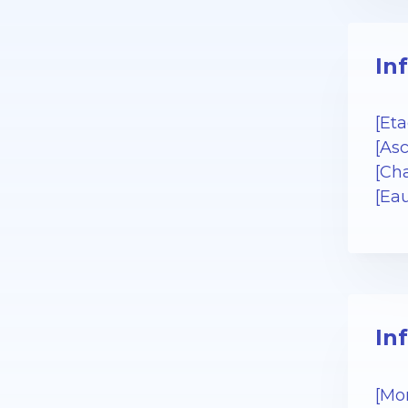
In
[Eta
[As
[Cha
[Ea
In
[Mo