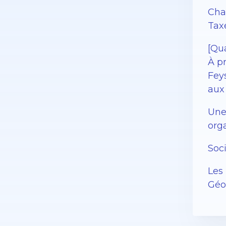
Cha
Tax
[Qu
À p
Feys
aux 
Une
orga
Soc
Les 
Géor