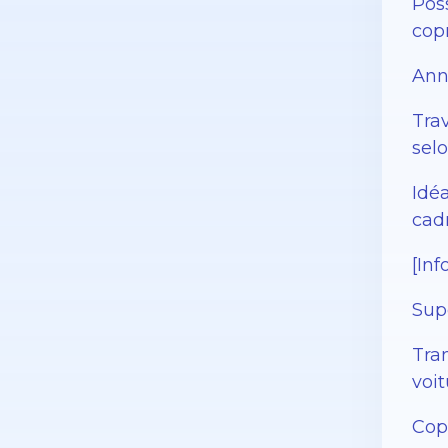
Pos
cop
Ann
Tra
sel
Idé
cadr
[Inf
Sup
Tra
voi
Copr