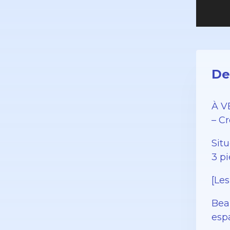
De
À V
– Cr
Sit
3 p
[Les
Bea
espa