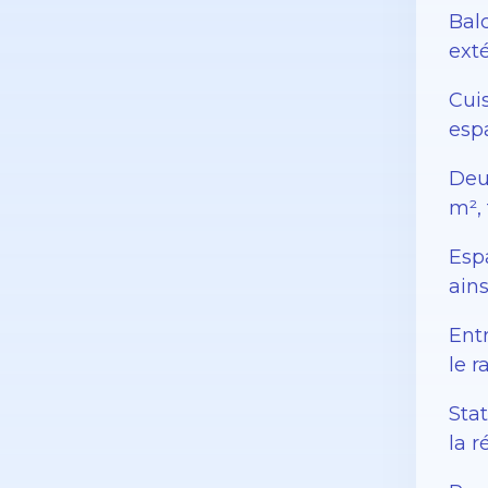
Balc
ext
Cuis
esp
Deu
m²,
Esp
ains
Ent
le 
Stat
la r