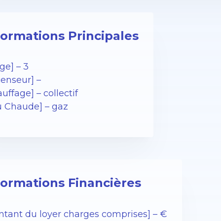
formations Principales
ge] – 3
censeur] –
uffage] – collectif
u Chaude] – gaz
formations Financières
ntant du loyer charges comprises] – €