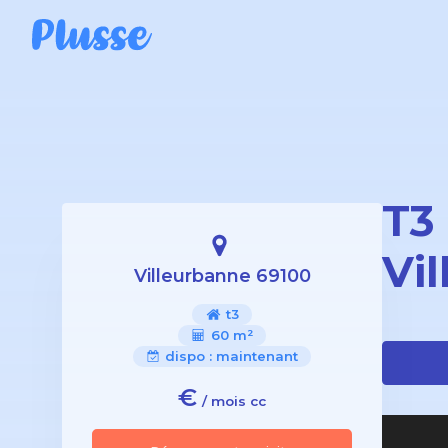
T3
Vi
Villeurbanne 69100
t3
60 m²
dispo :
maintenant
€
/ mois cc