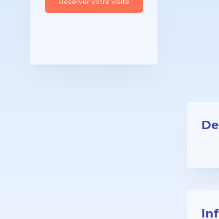
Réserver votre visite
De
In