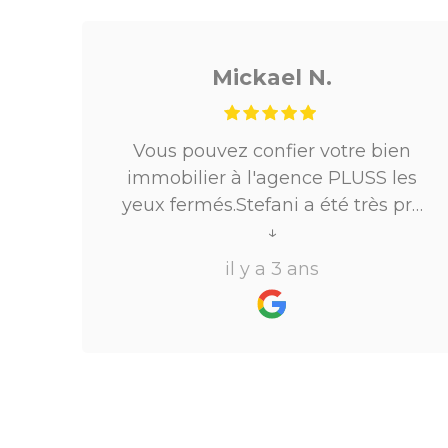
Mickael N.
es
Vous pouvez confier votre bien
e
immobilier à l'agence PLUSS les
 de
yeux fermés.Stefani a été très pro
ire.
tout au long du processus.Très
↓
réactive, elle a su répondre à
il y a 3 ans
toutes mes questions en moins de
24h par email ou par
téléphone.Pour finir, leur formule
"all inclusive" sans honoraire
supplémentaire est très bien
pensée et surtout la seule sur le