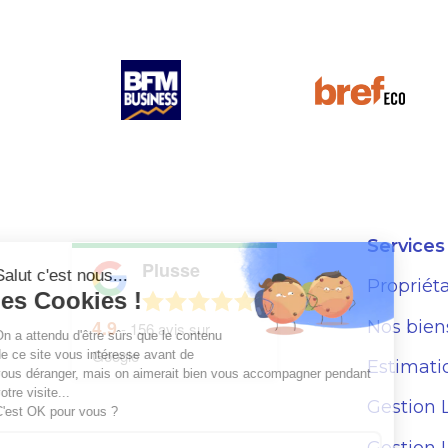
marché.
Services
Plusse
Salut c'est nous...
Propriéta
les Cookies !
4.9
Nos bien
-
156
avis sur
On a attendu d'être sûrs que le contenu
Google
de ce site vous intéresse avant de
Estimati
vous déranger, mais on aimerait bien vous accompagner pendant
votre visite...
Gestion 
C'est OK pour vous ?
Gestion 