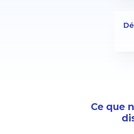
Dé
Ce que no
di