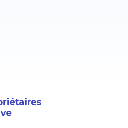
priétaires
ive