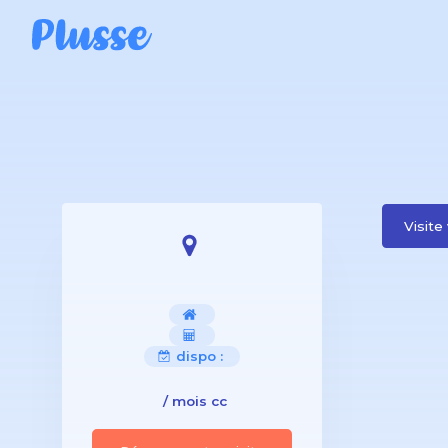
Visite 
dispo :
/ mois cc