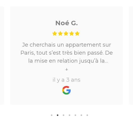
Noé G.
Je cherchais un appartement sur
Paris, tout s’est très bien passé. De
la mise en relation jusqu’à la
location. Le digital qui fait gagner
↓
beaucoup de temps ne fait pas
il y a 3 ans
perdre l’aspect humain ce qui est
vraiment bien ! Je recommande
fortement.