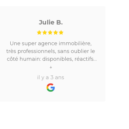
Julie B.
Une super agence immobilière,
Un
très professionnels, sans oublier le
D
côté humain: disponibles, réactifs,
ils ont su m’accompagner dans
↓
mon projet locatif.Merci !Je
r
il y a 3 ans
recommande