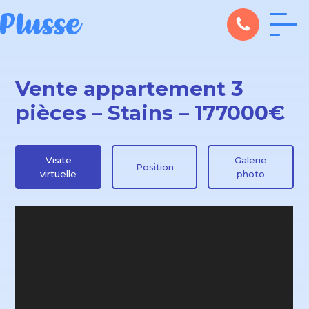
Vente appartement 3
pièces – Stains – 177000€
Visite
Galerie
Position
virtuelle
photo