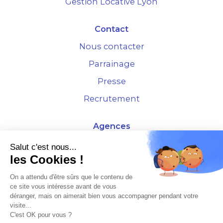
Gestion Locative Lyon
Contact
Nous contacter
Parrainage
Presse
Recrutement
Agences
4 Rue de la Bourse - 69001 Lyon
Salut c'est nous...
les Cookies !
10 rue d'Austerlitz - 75012 Paris
On a attendu d'être sûrs que le contenu de
ce site vous intéresse avant de vous
* Etude Xerfi 2022 : LES NOUVEAUX DÉFIS DES ADMINISTRATEURS DE BIENS
déranger, mais on aimerait bien vous accompagner pendant votre
À L'HORIZON 2025
visite...
C'est OK pour vous ?