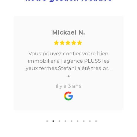
Mickael N.
Vous pouvez confier votre bien
immobilier à l'agence PLUSS les
yeux fermés.Stefani a été très pro
tout au long du processus.Très
↓
réactive, elle a su répondre à
il y a 3 ans
toutes mes questions en moins de
24h par email ou par
téléphone.Pour finir, leur formule
"all inclusive" sans honoraire
supplémentaire est très bien
pensée et surtout la seule sur le
marché.