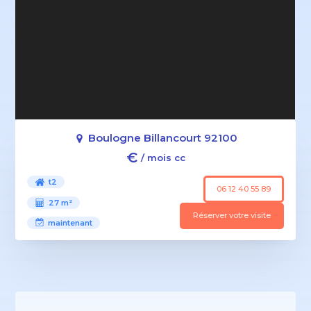
Boulogne Billancourt 92100
€
/ mois cc
t2
06 12 40 55 89
27 m²
Réserver votre visite
maintenant