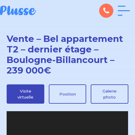
Vente – Bel appartement
T2 – dernier étage –
Boulogne-Billancourt –
239 000€
Visite
Galerie
Position
virtuelle
photo