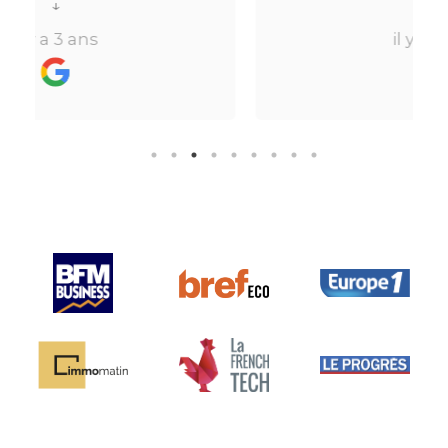
location. Le digital qui fait gagner
↓
beaucoup de temps ne fait pas
il y a 3 ans
de
perdre l’aspect humain ce qui est
vraiment bien ! Je recommande
e
fortement.
e