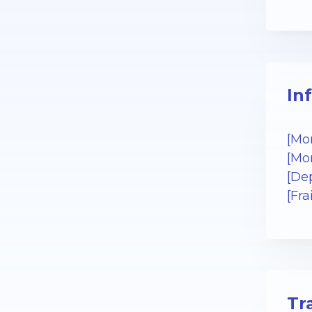
In
[Mo
[Mo
[De
[Fra
Tr