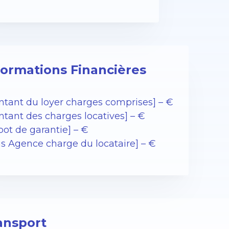
formations Financières
ntant du loyer charges comprises] – €
ntant des charges locatives] – €
pot de garantie] – €
is Agence charge du locataire] – €
ansport