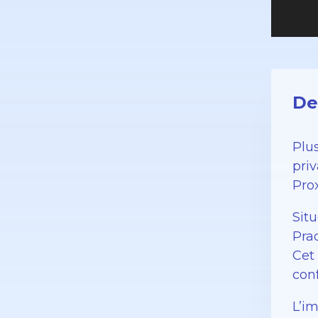
De
Plu
priv
Pro
Situ
Pra
Cet 
conf
L’i