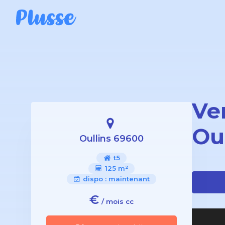
Ve
Ou
Oullins 69600
t5
125 m²
dispo :
maintenant
€
/ mois cc