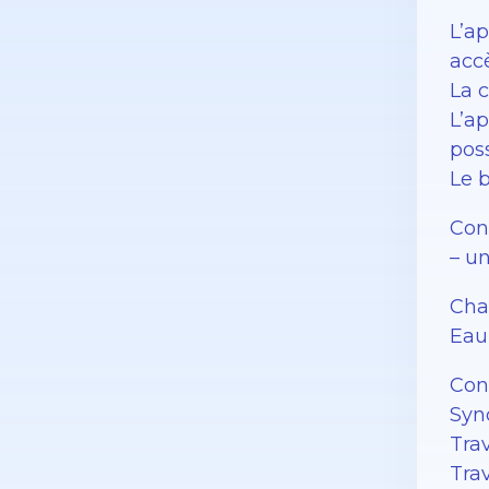
L’a
accè
La 
L’a
pos
Le b
Con
– u
Chau
Eau
Con
Syn
Tra
Tra