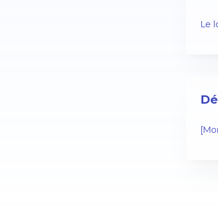
Le 
Dé
[Mo