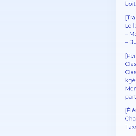
boi
[Tra
Le 
– Mé
– Bu
[Pe
Cla
Cla
kgé
Mon
part
[Él
Cha
Tax