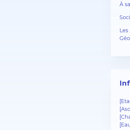
À sa
Soc
Les 
Géor
In
[Eta
[As
[Cha
[Ea