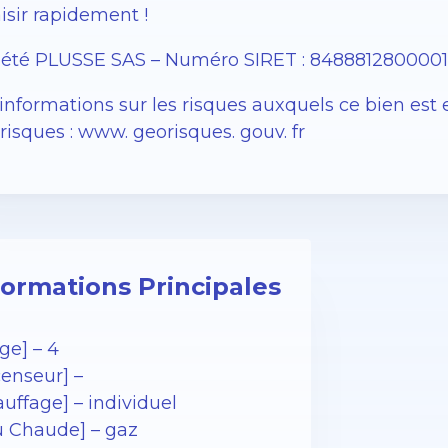
isir rapidement !
iété PLUSSE SAS – ​​Numéro SIRET : 848881280000
informations sur les risques auxquels ce bien est 
isques : www. georisques. gouv. fr
formations Principales
ge] – 4
censeur] –
uffage] – individuel
u Chaude] – gaz