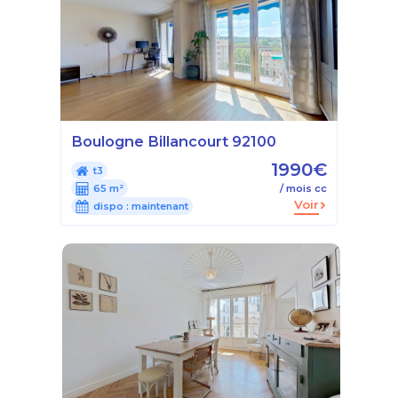
Boulogne Billancourt 92100
1990€
t3
65 m²
/ mois cc
Voir
dispo :
maintenant