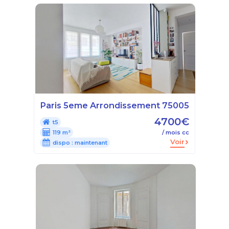
Paris 5eme Arrondissement 75005
4700€
t5
119 m²
/ mois cc
Voir
dispo :
maintenant