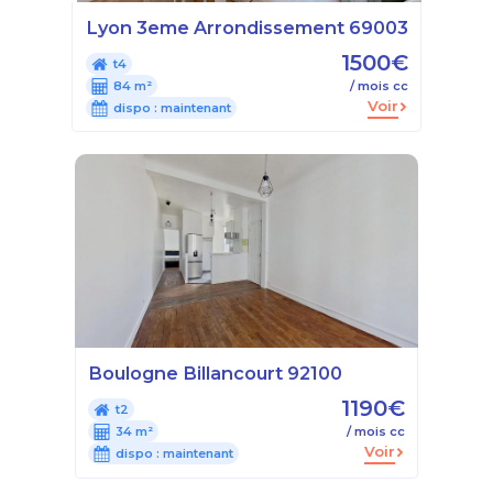
Lyon 3eme Arrondissement 69003
1500€
t4
84 m²
/ mois cc
Voir
dispo :
maintenant
Boulogne Billancourt 92100
1190€
t2
34 m²
/ mois cc
Voir
dispo :
maintenant