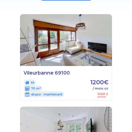
Vileurbanne 69100
1200€
t4
70 m²
/ mois cc
Voir
dispo :
maintenant