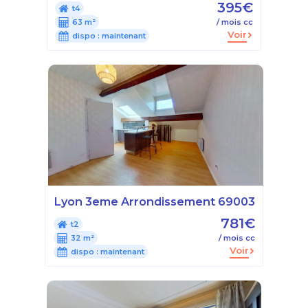
395€
t4
63 m²
/ mois cc
Voir
dispo :
maintenant
Lyon 3eme Arrondissement 69003
781€
t2
32 m²
/ mois cc
Voir
dispo :
maintenant