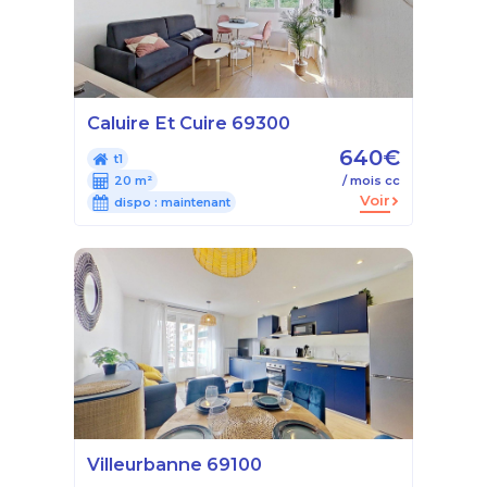
Caluire Et Cuire 69300
640€
t1
20 m²
/ mois cc
Voir
dispo :
maintenant
Villeurbanne 69100