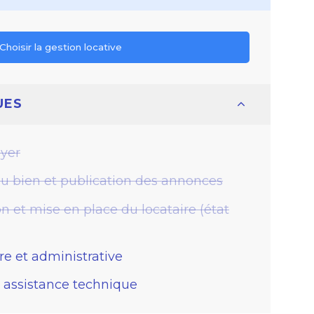
Choisir la gestion locative
UES
oyer
du bien et publication des annonces
on et mise en place du locataire (état
re et administrative
assistance technique