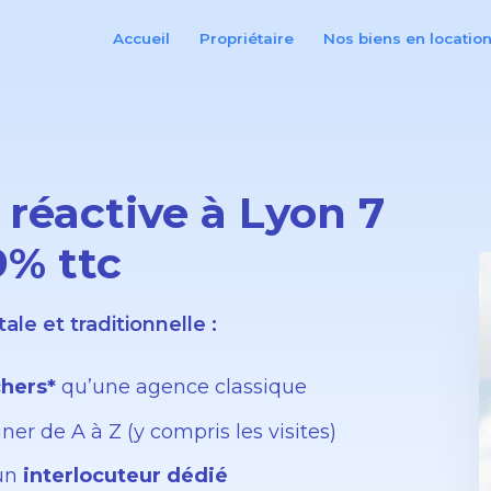
Accueil
Propriétaire
Nos biens en locatio
 réactive à Lyon 7
9% ttc
le et traditionnelle :
hers*
qu’une agence classique
r de A à Z (y compris les visites)
 un
interlocuteur dédié