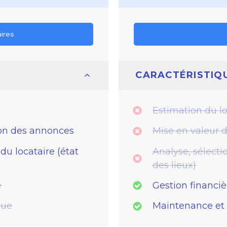
aires
CARACTÉRISTIQ
Estimation du l
ion des annonces
Mise en valeur 
du locataire (état
Analyse, sélecti
des lieux)
e
Gestion financiè
que
Maintenance et 