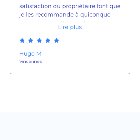
satisfaction du propriétaire font que
je les recommande à quiconque
souhaitant mettre son bien en
Lire plus
gestion de manière sûre et
professionnelle, le tout à un tarif
moins élevé que les agences
Hugo M.
traditionnelles auxquelles j'ai pu
Vincennes
avoir affaire !"