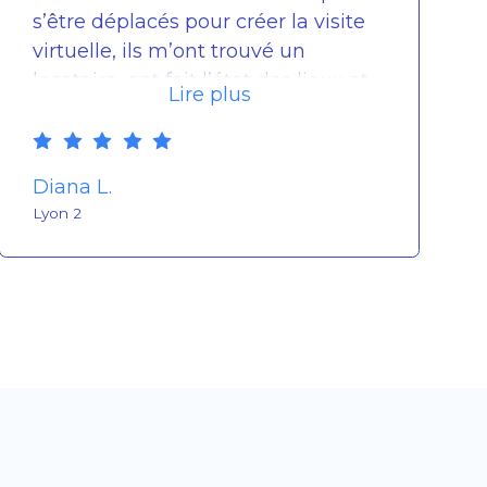
s’être déplacés pour créer la visite
virtuelle, ils m’ont trouvé un
locataire, ont fait l’état des lieux et
Lire plus
s’occupent de faire la gestion
locative."
Diana L.
Lyon 2