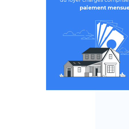
du loyer charges comprise
paiement mensue