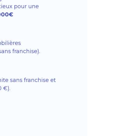
tieux pour une
 000€
bilières
ans franchise).
ite sans franchise et
 €).