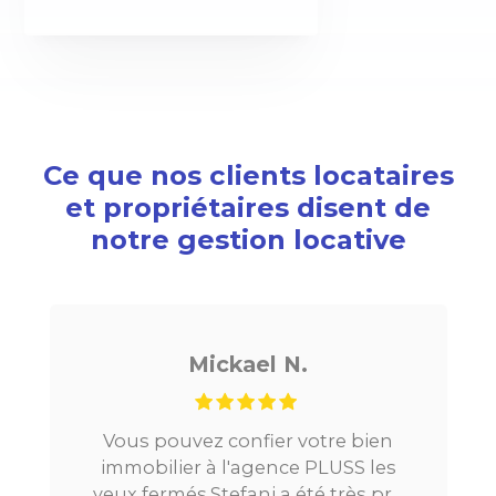
Ce que nos clients locataires
et propriétaires disent de
notre gestion locative
Mickael N.
Vous pouvez confier votre bien
immobilier à l'agence PLUSS les
P
yeux fermés.Stefani a été très pro