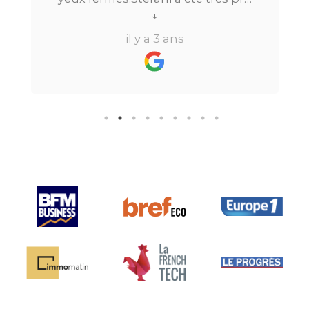
tout au long du processus.Très
↓
réactive, elle a su répondre à
il y a 3 ans
toutes mes questions en moins de
24h par email ou par
téléphone.Pour finir, leur formule
"all inclusive" sans honoraire
supplémentaire est très bien
pensée et surtout la seule sur le
marché.