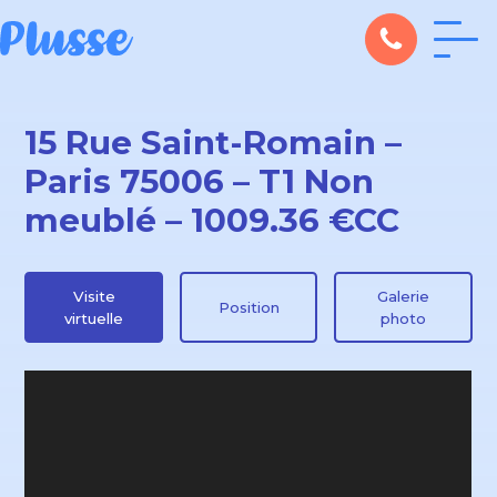
15 Rue Saint-Romain –
Paris 75006 – T1 Non
meublé – 1009.36 €CC
Visite
Galerie
Position
virtuelle
photo