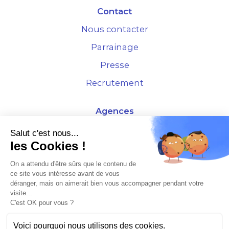
Contact
Nous contacter
Parrainage
Presse
Recrutement
Agences
4 Rue de la Bourse - 69001 Lyon
Salut c'est nous...
les Cookies !
10 rue d'Austerlitz - 75012 Paris
On a attendu d'être sûrs que le contenu de
ce site vous intéresse avant de vous
* Etude Xerfi 2022 : LES NOUVEAUX DÉFIS DES ADMINISTRATEURS DE BIENS
déranger, mais on aimerait bien vous accompagner pendant votre
À L'HORIZON 2025
visite...
C'est OK pour vous ?
Voici pourquoi nous utilisons des cookies.