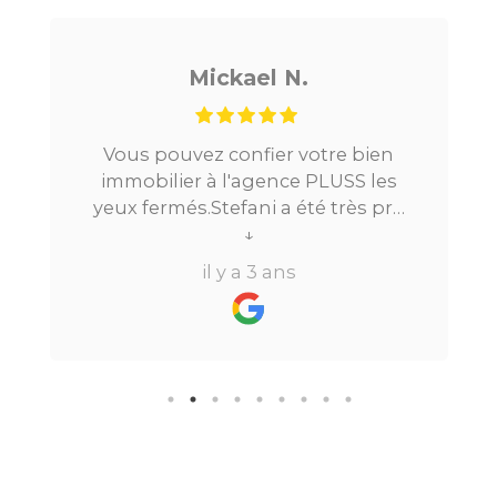
Mickael N.
Vous pouvez confier votre bien
immobilier à l'agence PLUSS les
yeux fermés.Stefani a été très pro
tout au long du processus.Très
↓
réactive, elle a su répondre à
il y a 3 ans
toutes mes questions en moins de
24h par email ou par
téléphone.Pour finir, leur formule
"all inclusive" sans honoraire
supplémentaire est très bien
pensée et surtout la seule sur le
marché.