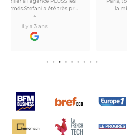
Paris, tout s’est très bien passé. De
la mise en relation jusqu’à la
location. Le digital qui fait gagner
↓
beaucoup de temps ne fait pas
il y a 3 ans
perdre l’aspect humain ce qui est
vraiment bien ! Je recommande
fortement.