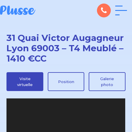
31 Quai Victor Augagneur
Lyon 69003 – T4 Meublé –
1410 €CC
Visite
Galerie
Position
virtuelle
photo