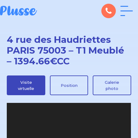
4 rue des Haudriettes
PARIS 75003 – T1 Meublé
– 1394.66€CC
Visite
Galerie
Position
virtuelle
photo