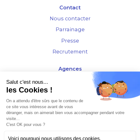
Contact
Nous contacter
Parrainage
Presse
Recrutement
Agences
4 Rue de la Bourse - 69001 Lyon
Salut c'est nous...
les Cookies !
10 rue d'Austerlitz - 75012 Paris
On a attendu d'être sûrs que le contenu de
ce site vous intéresse avant de vous
* Etude Xerfi 2022 : LES NOUVEAUX DÉFIS DES ADMINISTRATEURS DE BIENS
déranger, mais on aimerait bien vous accompagner pendant votre
À L'HORIZON 2025
visite...
C'est OK pour vous ?
Voici pourquoi nous utilisons des cookies.