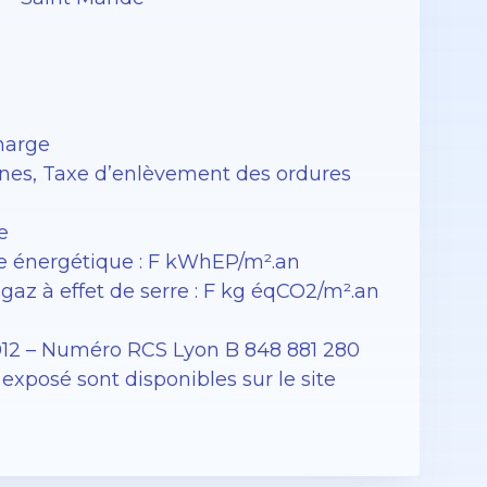
harge
unes, Taxe d’enlèvement des ordures
e
 énergétique : F kWhEP/m².an
az à effet de serre : F kg éqCO2/m².an
012 – Numéro RCS Lyon B 848 881 280
exposé sont disponibles sur le site