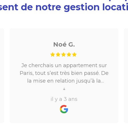
sent de notre gestion locat
Julie B.
tement sur
Une super agence immobili
en passé. De
très professionnels, sans oubl
squ’à la
côté humain: disponibles, réac
fait gagner
ils ont su m’accompagner 
↓
 fait pas
mon projet locatif.Merci !
il y a 3 ans
ce qui est
recommande
ecommande