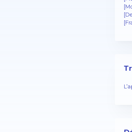
[Mo
[De
[Fr
Tr
L’a