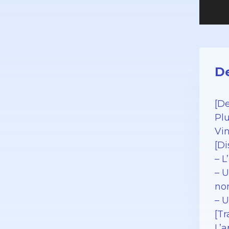
De
[De
Pl
Vi
[Di
– L
– U
no
– U
[Tr
L’a