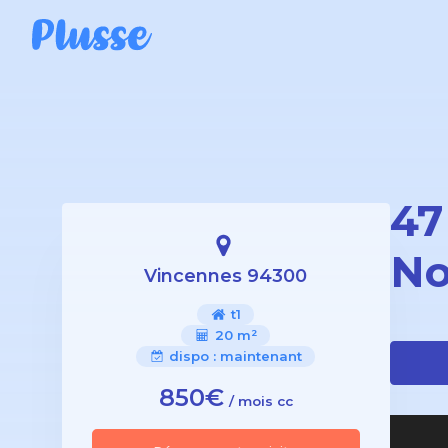
47
No
Vincennes 94300
t1
20 m²
dispo :
maintenant
850€
/ mois cc