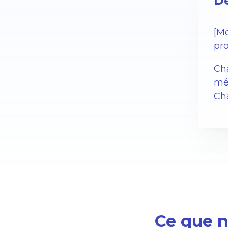
Dé
[Mo
pro
Cha
mé
Cha
Ce que no