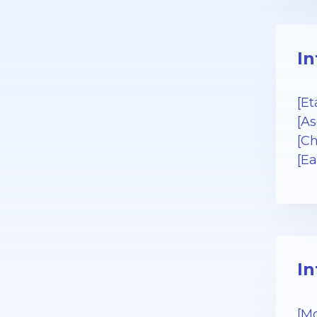
In
[Et
[As
[Ch
[Ea
In
[Mo