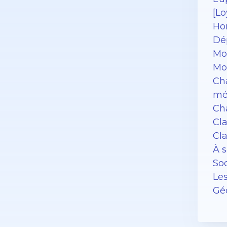
[Lo
Hon
Dép
Mon
Mon
Cha
mé
Cha
Cl
Cla
À s
So
Les
Géo