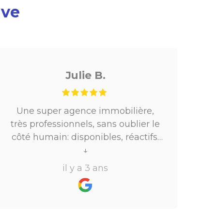
ive
Fanny R.
ère,
Une agence très professionnelle.
ier le
Des échanges réguliers et clairs
tifs,
ont permis de faciliter les
dans
démarches et d'avancer
↓
Je
rapidement et efficacement. Je
il y a 3 ans
recommande.