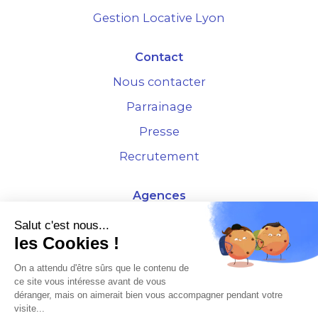
Gestion Locative Lyon
Contact
Nous contacter
Parrainage
Presse
Recrutement
Agences
4 Rue de la Bourse - 69001 Lyon
Salut c'est nous...
les Cookies !
10 rue d'Austerlitz - 75012 Paris
On a attendu d'être sûrs que le contenu de
ce site vous intéresse avant de vous
* Etude Xerfi 2022 : LES NOUVEAUX DÉFIS DES ADMINISTRATEURS DE BIENS
déranger, mais on aimerait bien vous accompagner pendant votre
À L'HORIZON 2025
visite...