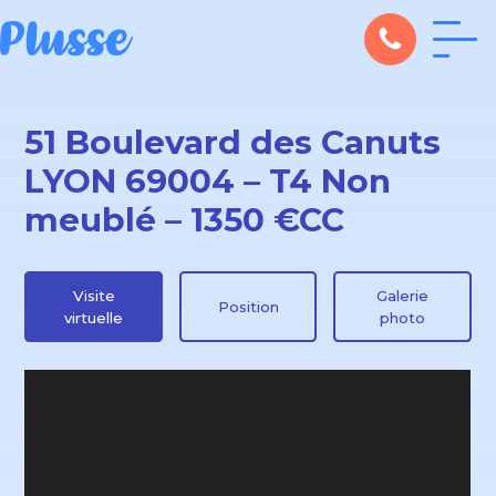
51 Boulevard des Canuts
LYON 69004 – T4 Non
meublé – 1350 €CC
Visite
Galerie
Position
virtuelle
photo