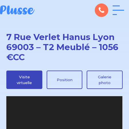
7 Rue Verlet Hanus Lyon
69003 – T2 Meublé – 1056
€CC
Visite
Galerie
Position
virtuelle
photo