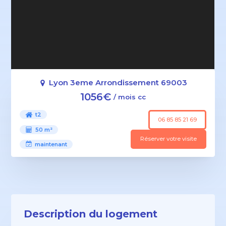
Lyon 3eme Arrondissement 69003
1056€
/ mois cc
t2
06 85 85 21 69
50 m²
Réserver votre visite
maintenant
Description du logement