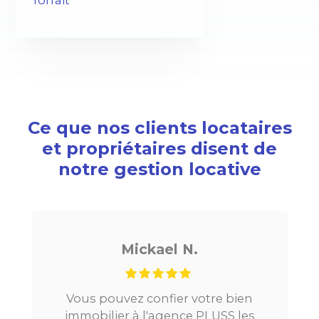
forfait
Ce que nos clients locataires
et propriétaires disent de
notre gestion locative
Mickael N.
Vous pouvez confier votre bien
J
immobilier à l'agence PLUSS les
Pa