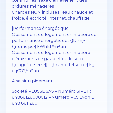
communes, Taxe d’enlèvement des
ordures ménagères
Charges NON incluses : eau chaude et
froide, électricité, internet, chauffage
[Performance énergétique]
Classement du logement en matière de
performance énergétique : {{DPE}} –
{{numdpe}} kWhEP/m².an
Classement du logement en matière
d’émissions de gaz à effet de serre :
{{diageffetserre}} – {{numeffetserre}} kg
éqCO2/m².an
À saisir rapidement !
Société PLUSSE SAS – ​​Numéro SIRET :
84888128000012 – Numéro RCS Lyon B
848 881 280