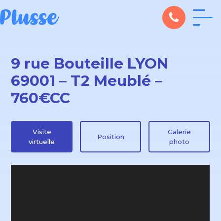
9 rue Bouteille LYON
69001 – T2 Meublé –
760€CC
Visite
Galerie
Position
virtuelle
photo