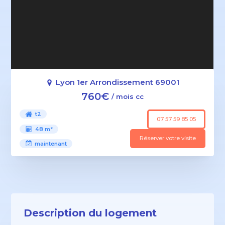
Lyon 1er Arrondissement 69001
760€
/ mois cc
t2
07 57 59 85 05
48 m²
Réserver votre visite
maintenant
Description du logement