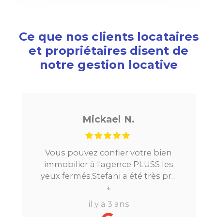
Ce que nos clients locataires
et propriétaires disent de
notre gestion locative
Mickael N.
Vous pouvez confier votre bien
Je c
immobilier à l'agence PLUSS les
Paris,
yeux fermés.Stefani a été très pro
la
tout au long du processus.Très
↓
locat
réactive, elle a su répondre à
bea
il y a 3 ans
toutes mes questions en moins de
perdr