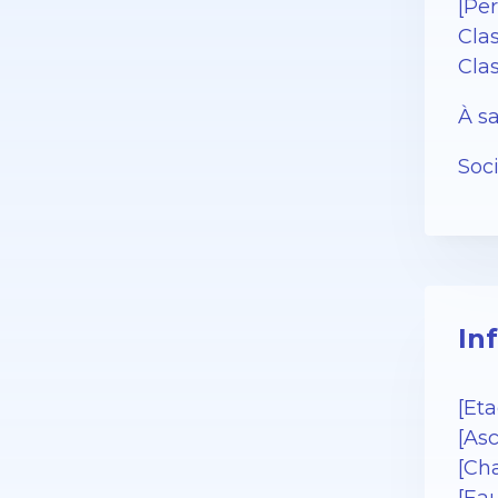
[Pe
Cla
Cla
À sa
Soc
In
[Eta
[As
[Cha