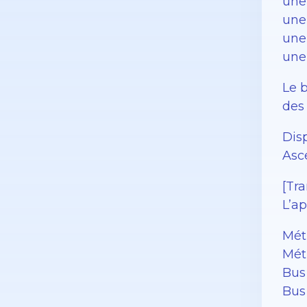
une
une
une
une
Le 
des
Disp
Asc
[Tra
L’ap
Mét
Mét
Bus
Bus 