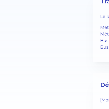
Tr
Le 
Mét
Mét
Bus
Bus 
Dé
[Mo