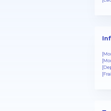
[Ea
In
[Mo
[Mo
[De
[Fr