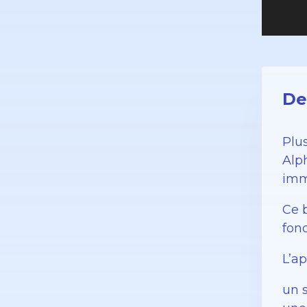
De
Plu
Alp
imm
Ce 
fonc
L’a
un s