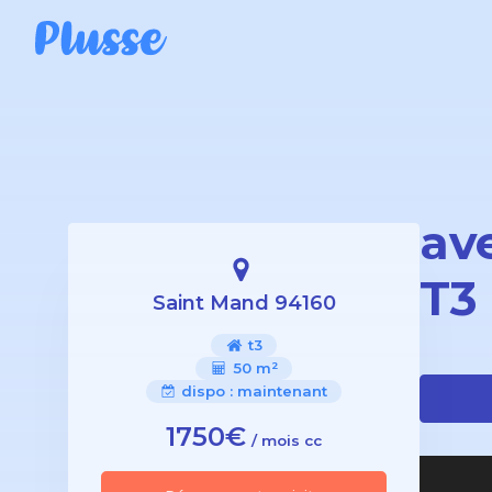
av
T3
Saint Mand 94160
t3
50 m²
dispo :
maintenant
1750€
/ mois cc