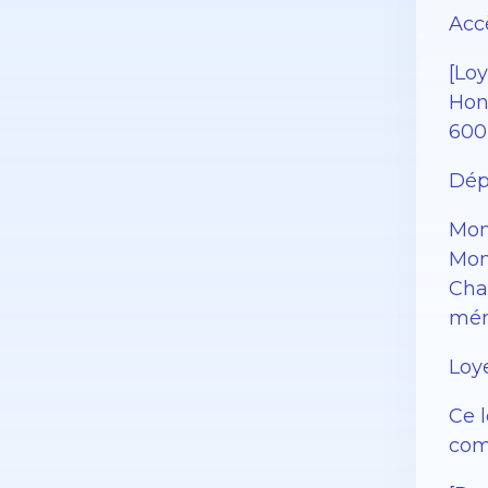
Accè
[Loy
Hono
600 
Dép
Mon
Mon
Cha
mén
Loye
Ce 
com