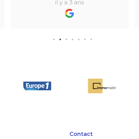
il y a 3 ans
perdre l’aspect humain ce qui est
vraiment bien ! Je recommande
fortement.
Contact