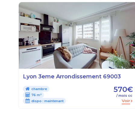
Lyon 3eme Arrondissement 69003
570€
chambre
76 m²
/ mois cc
Voir
dispo :
maintenant