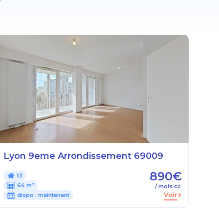
Lyon 9eme Arrondissement 69009
890€
t3
64 m²
/ mois cc
Voir
dispo :
maintenant