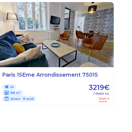
Paris 15Eme Arrondissement 75015
3219€
t4
88 m²
/ mois cc
Voir
dispo :
8 août