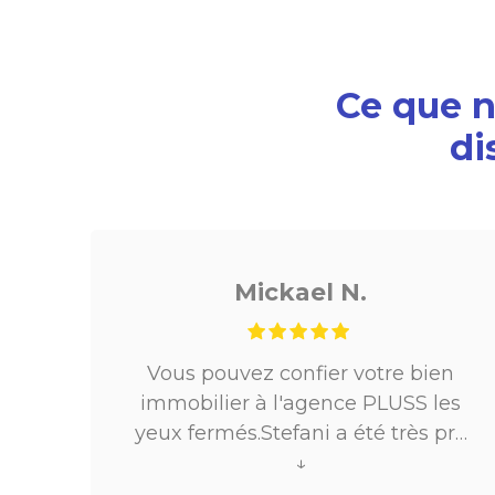
Ce que no
di
Mickael N.
es
Vous pouvez confier votre bien
e
immobilier à l'agence PLUSS les
 de
yeux fermés.Stefani a été très pro
ire.
tout au long du processus.Très
↓
réactive, elle a su répondre à