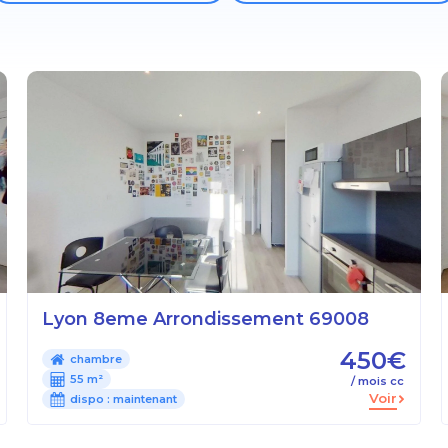
Lyon 8eme Arrondissement 69008
450€
chambre
55 m²
/ mois cc
Voir
dispo :
maintenant