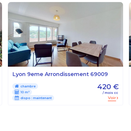
Lyon 9eme Arrondissement 69009
420 €
chambre
10 m²
/ mois cc
Voir
dispo :
maintenant