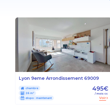
Lyon 9eme Arrondissement 69009
495€
chambre
26 m²
/ mois cc
Voir
dispo :
maintenant