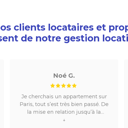
s clients locataires et pro
sent de notre gestion locat
Noé G.
Je cherchais un appartement sur
Paris, tout s’est très bien passé. De
la mise en relation jusqu’à la
location. Le digital qui fait gagner
↓
beaucoup de temps ne fait pas