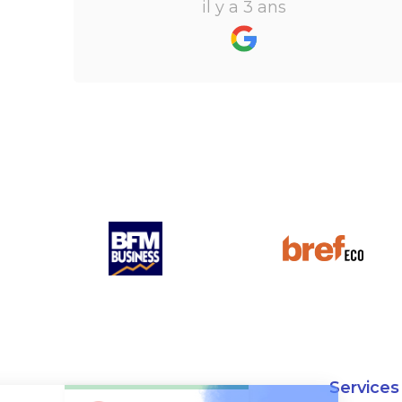
il y a 3 ans
toutes mes questions en moins de
24h par email ou par
téléphone.Pour finir, leur formule
"all inclusive" sans honoraire
supplémentaire est très bien
pensée et surtout la seule sur le
marché.
Services