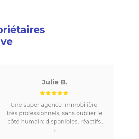
priétaires
ive
Julie B.
Une super agence immobilière,
Un
très professionnels, sans oublier le
D
côté humain: disponibles, réactifs,
ils ont su m’accompagner dans
↓
mon projet locatif.Merci !Je
r