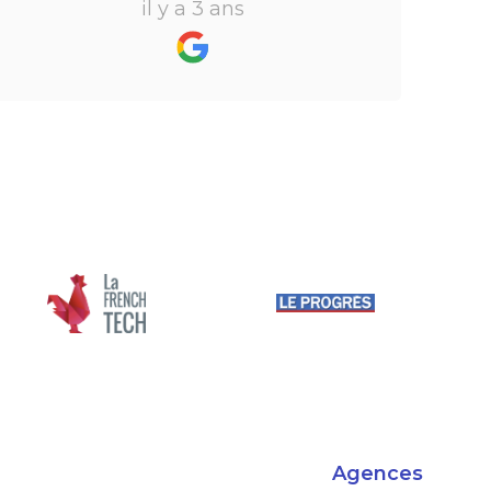
il y a 3 ans
recommande
Agences